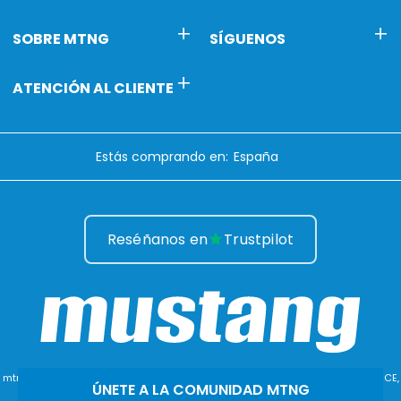
SOBRE MTNG
SÍGUENOS
ATENCIÓN AL CLIENTE
Estás comprando en:
Reséñanos en
Trustpilot
mtng© 2009-2026. Todos los derechos reservados MTNG EUROPE EXPERIENCE,
ÚNETE A LA COMUNIDAD MTNG
SLU.