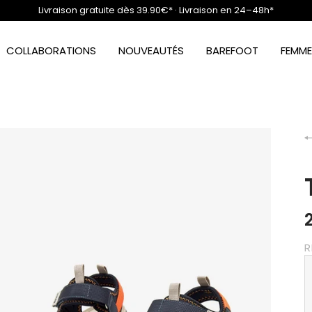
Livraison gratuite dès 39.90€* · Livraison en 24–48h*
COLLABORATIONS
NOUVEAUTÉS
BAREFOOT
FEMME
R