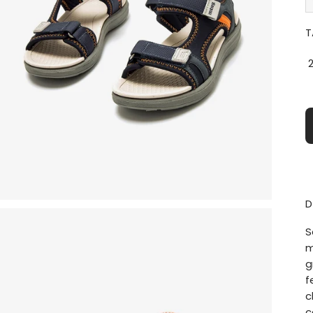
T
D
S
m
g
f
c
c