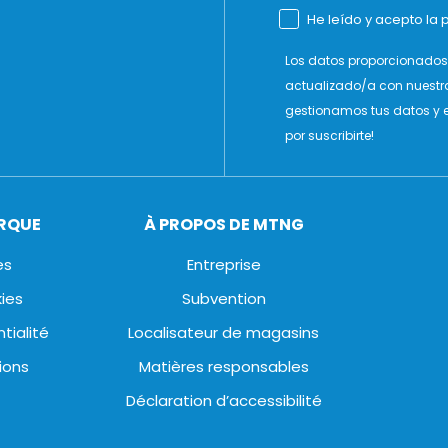
He leído y acepto la p
Los datos proporcionados 
actualizado/a con nuestr
gestionamos tus datos y e
por suscribirte!
ARQUE
À PROPOS DE MTNG
es
Entreprise
kies
Subvention
tialité
Localisateur de magasins
ions
Matières responsables
Déclaration d’accessibilité