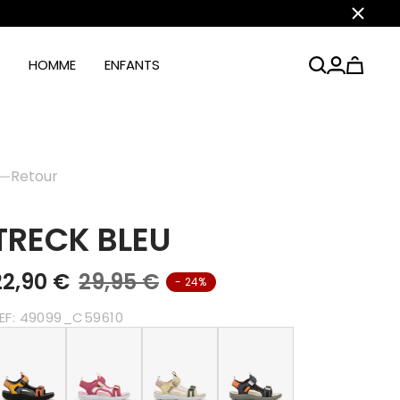
Fermer
HOMME
ENFANTS
Retour
TRECK BLEU
22,90 €
29,95 €
- 24%
EF:
49099_C59610