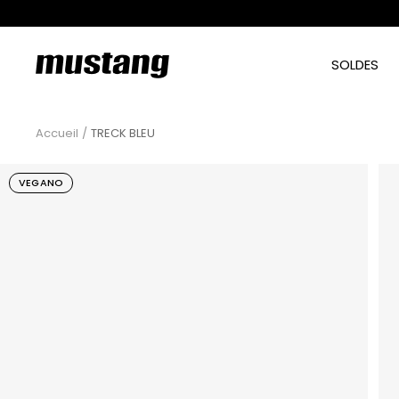
Passer
au
contenu
mtngshoes
SOLDES
Accueil
TRECK BLEU
VEGANO