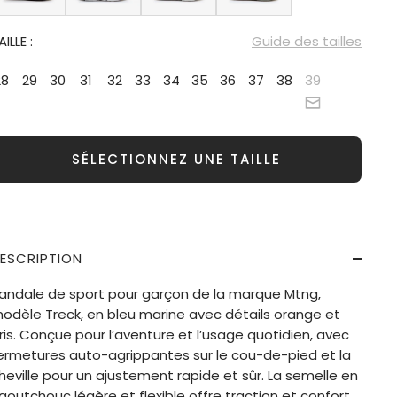
AILLE :
Guide des tailles
28
29
30
31
32
33
34
35
36
37
38
39
SÉLECTIONNEZ UNE TAILLE
ESCRIPTION
andale de sport pour garçon de la marque Mtng,
odèle Treck, en bleu marine avec détails orange et
ris. Conçue pour l’aventure et l’usage quotidien, avec
ermetures auto-agrippantes sur le cou-de-pied et la
heville pour un ajustement rapide et sûr. La semelle en
aoutchouc légère et flexible offre traction et confort,