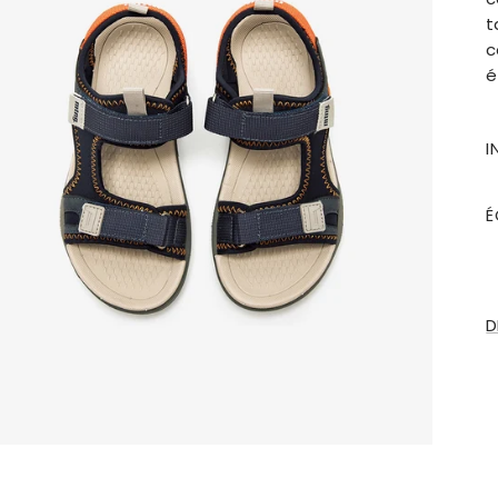
t
c
é
I
É
D