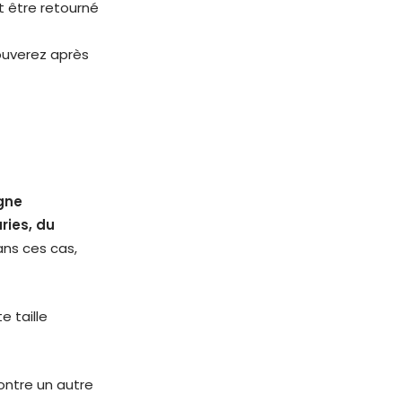
it être retourné
rouverez après
gne
ries, du
ns ces cas,
 taille
ontre un autre