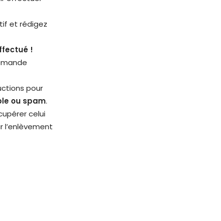
if et rédigez
ffectué !
 demande
uctions pour
able ou spam
.
cupérer celui
ur l’enlèvement