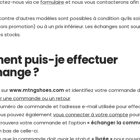
ctez-nous via ce
formulaire
et nous vous contacterons afin 
ontre d’autres modèles sont possibles à condition qu’ils 
(hors promotion) ou à un prix inférieur. Les échanges sont sou
es stocks.
nt puis-je effectuer
hange ?
 sur
www.mtngshoes.com
et identifiez votre commande d
ier une commande ou un retour
e numéro de commande et l’adresse e-mail utilisée pour effec
 Vous pouvez également
vous connecter à votre compte
pour 
 trouvera votre commande et l’option
« échanger la com
 bas de celle-ci.
as que la commande doit avoir le statut
« livrée »
pour pouvoi