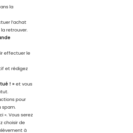
ans la
tuer l’achat
la retrouver.
ande
r effectuer le
if et rédigez
tué ! »
et vous
atut.
uctions pour
ou spam.
ci ». Vous serez
z choisir de
enlèvement à