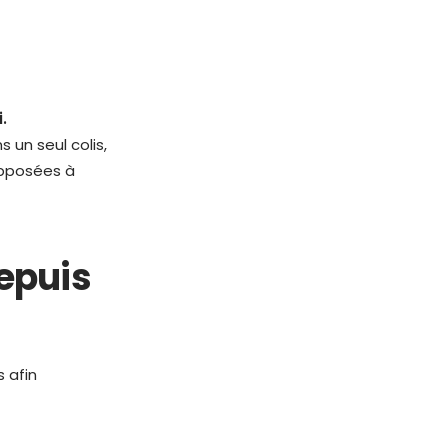
.
 un seul colis,
apposées à
epuis
 afin