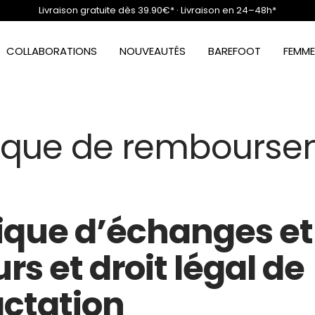
Livraison gratuite dès 39.90€* · Livraison en 24–48h*
COLLABORATIONS
NOUVEAUTÉS
BAREFOOT
FEMME
tique de rembours
tique d’échanges et
rs et droit légal de
actation