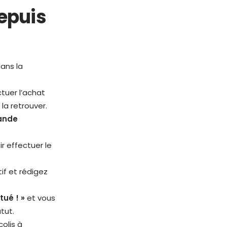
epuis
ans la
tuer l’achat
la retrouver.
ande
r effectuer le
if et rédigez
tué ! »
et vous
tatut.
olis à