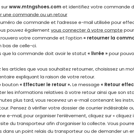
 sur
www.mtngshoes.com
et identifiez votre commande d
ier une commande ou un retour
e numéro de commande et l’adresse e-mail utilisée pour effec
 Vous pouvez également
vous connecter à votre compte
pour 
 trouvera votre commande et l’option
« retourner la comm
 bas de celle-ci.
as que la commande doit avoir le statut
« livrée »
pour pouvoi
 les articles que vous souhaitez retourner, choisissez un mot
taire expliquant la raison de votre retour.
le bouton
« Effectuer le retour ».
Le message
« Retour effec
er les informations relatives à votre retour ainsi que son st
nutes plus tard, vous recevrez un e-mail contenant les instr
tour. Pensez à vérifier votre dossier de courrier indésirable 
 e-mail, pour organiser l’enlèvement, cliquez sur « cliquez i
e site du transporteur afin d’organiser la collecte. Vous pourre
is dans un point relais du transporteur ou de demander un 