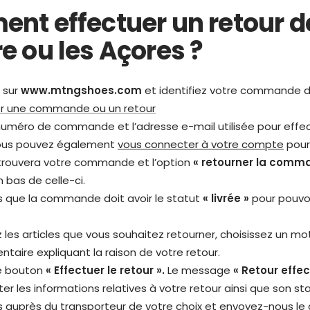
nt effectuer un retour d
 ou les Açores ?
 sur
www.mtngshoes.com
et identifiez votre commande d
ier une commande ou un retour
e numéro de commande et l’adresse e-mail utilisée pour effec
 Vous pouvez également
vous connecter à votre compte
pour 
 trouvera votre commande et l’option
« retourner la comm
 bas de celle-ci.
as que la commande doit avoir le statut
« livrée »
pour pouvoi
 les articles que vous souhaitez retourner, choisissez un mot
taire expliquant la raison de votre retour.
le bouton
« Effectuer le retour ».
Le message
« Retour effec
ter les informations relatives à votre retour ainsi que son s
 auprès du transporteur de votre choix et envoyez-nous le c