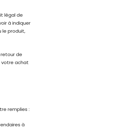
t légal de
oir à indiquer
 le produit,
 retour de
e votre achat
re remplies :
endaires à