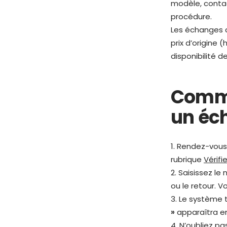
modèle, conta
procédure.
Les échanges c
prix d’origine 
disponibilité d
Comme
un éc
1. Rendez-vous
rubrique
Vérif
2. Saisissez l
ou le retour.
3. Le système
»
apparaîtra en
4. N’oubliez p