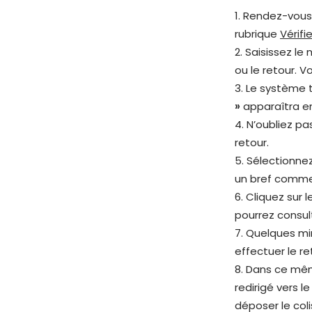
1. Rendez-vous
rubrique
Vérif
2. Saisissez l
ou le retour.
3. Le système
»
apparaîtra en
4. N’oubliez p
retour.
5. Sélectionnez
un bref commen
6. Cliquez sur 
pourrez consult
7. Quelques mi
effectuer le re
8. Dans ce même
redirigé vers l
déposer le col