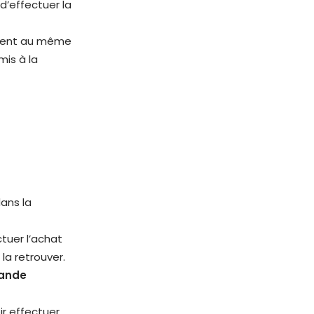
d’effectuer la
soient au même
mis à la
ans la
tuer l’achat
la retrouver.
mande
r effectuer