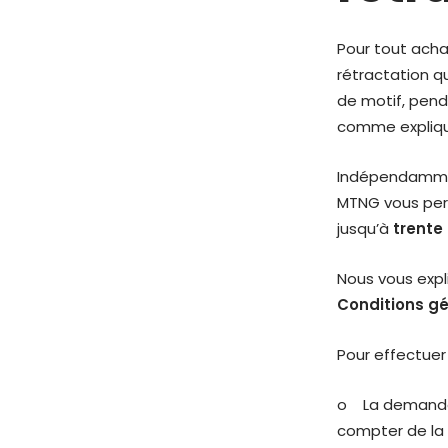
Pour tout acha
rétractation q
de motif, pend
comme expliqu
Indépendamment
MTNG vous perm
jusqu’à
trente 
Nous vous expl
Conditions gé
Pour effectuer
o
La demande 
compter de la 