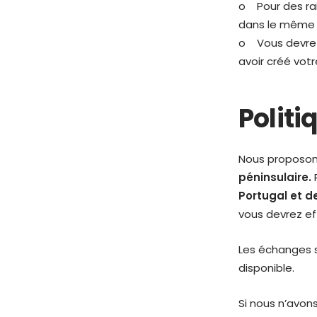
o
Pour des ra
dans le même é
o Vous devrez 
avoir créé vot
Polit
Nous proposon
péninsulaire.
Portugal et d
vous devrez ef
Les échanges 
disponible.
Si nous n’avon