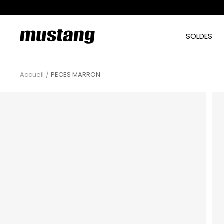
Passer
au
contenu
mtngshoes
SOLDES
Accueil
PECES MARRON