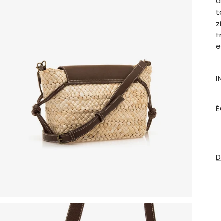
a
t
z
t
e
I
É
D