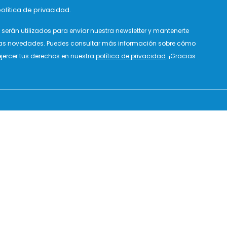
olítica de privacidad.
serán utilizados para enviar nuestra newsletter y mantenerte
as novedades. Puedes consultar más información sobre cómo
jercer tus derechos en nuestra
política de privacidad
. ¡Gracias
CONTACT
SERVICE CLIENT
Facebook
Lundi au jeudi de 9h00 à 14h00
et de 15h00 à 18h00
Instagram
Vendredi de 9h00 à 13h00
Pinterest
Email
TikTok
+34 965 02 63 34