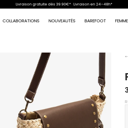
Livraison gratuite dès 39.90€* · Livraison en 24–48h*
COLLABORATIONS
NOUVEAUTÉS
BAREFOOT
FEMME
R