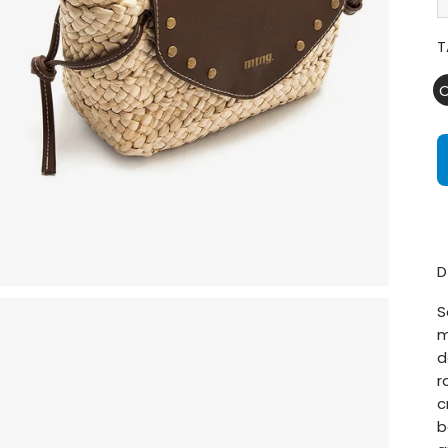
T
D
S
m
d
r
c
b