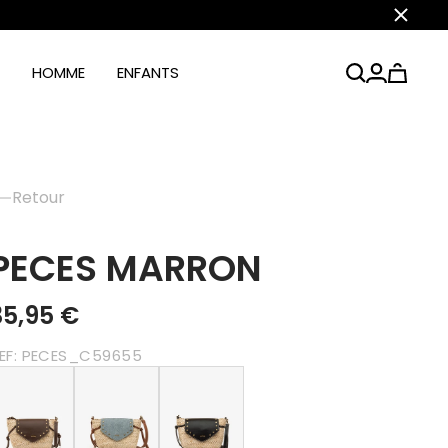
Fermer
HOMME
ENFANTS
Retour
PECES MARRON
35,95 €
EF:
PECES_C59655