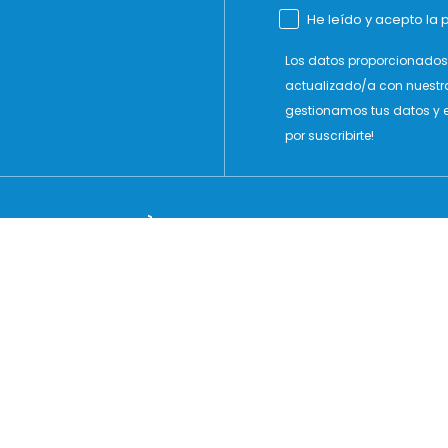
He leído y acepto la p
Los datos proporcionados 
actualizado/a con nuestr
gestionamos tus datos y e
por suscribirte!
ARQUE
À PROPOS DE MTNG
es
Entreprise
kies
Subvention
tialité
Localisateur de magasins
ions
Matières responsables
Déclaration d’accessibilité