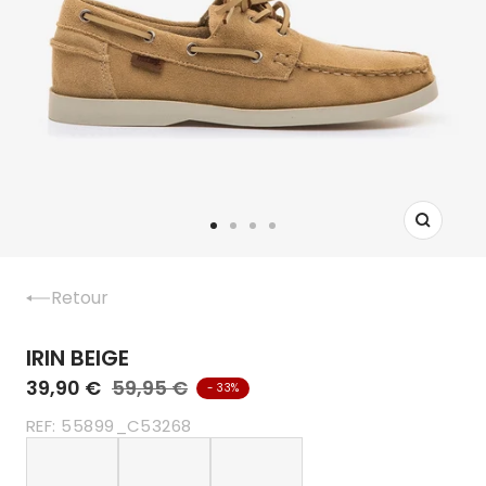
Zoom
Aller
Aller
Aller
Aller
au
au
au
au
slide
slide
slide
slide
Retour
1
2
3
4
IRIN BEIGE
39,90 €
59,95 €
- 33%
REF:
55899_C53268