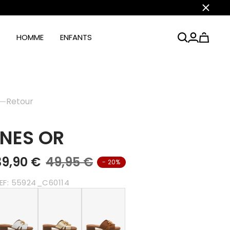
Fermer
HOMME
ENFANTS
Retour
INES OR
39,90 €
49,95 €
- 20%
EF:
55924_C60114