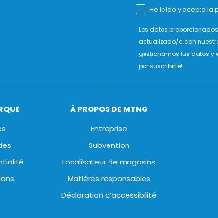
He leído y acepto la p
Los datos proporcionados 
actualizado/a con nuestr
gestionamos tus datos y e
por suscribirte!
ARQUE
À PROPOS DE MTNG
es
Entreprise
kies
Subvention
tialité
Localisateur de magasins
ions
Matières responsables
Déclaration d’accessibilité