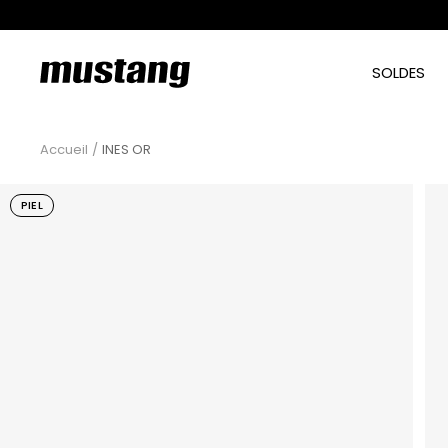
Passer
au
contenu
mtngshoes
SOLDES
Accueil
INES OR
PIEL