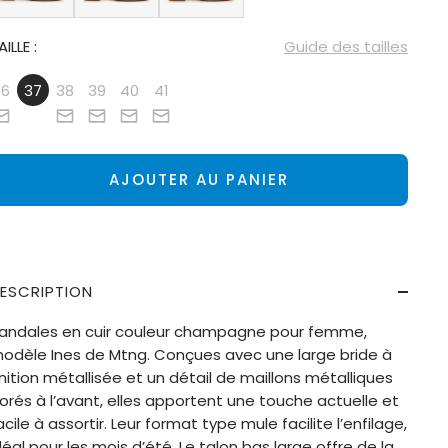
AILLE :
Guide des tailles
36
37
38
39
40
41
AJOUTER AU PANIER
ESCRIPTION
andales en cuir couleur champagne pour femme,
odèle Ines de Mtng. Conçues avec une large bride à
inition métallisée et un détail de maillons métalliques
orés à l’avant, elles apportent une touche actuelle et
acile à assortir. Leur format type mule facilite l’enfilage,
déal pour les mois d’été. Le talon bas large offre de la