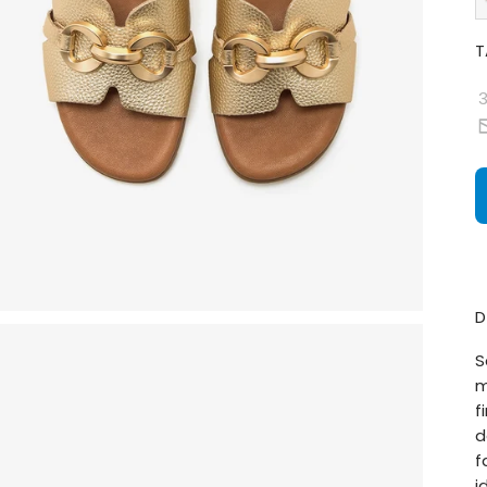
T
D
S
m
f
d
f
i