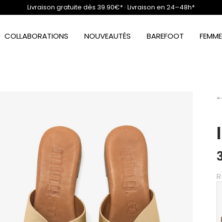
Livraison gratuite dès 39.90€* · Livraison en 24–48h*
COLLABORATIONS
NOUVEAUTÉS
BAREFOOT
FEMME
R