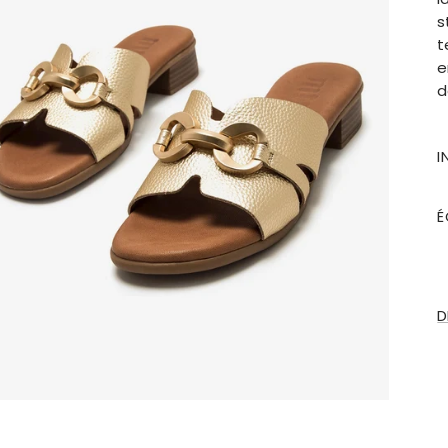
s
t
e
d
I
É
D