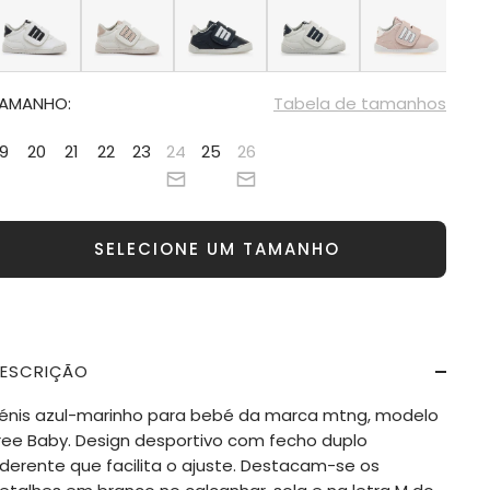
AMANHO:
Tabela de tamanhos
19
20
21
22
23
24
25
26
SELECIONE UM TAMANHO
ESCRIÇÃO
énis azul-marinho para bebé da marca mtng, modelo
ree Baby. Design desportivo com fecho duplo
derente que facilita o ajuste. Destacam-se os