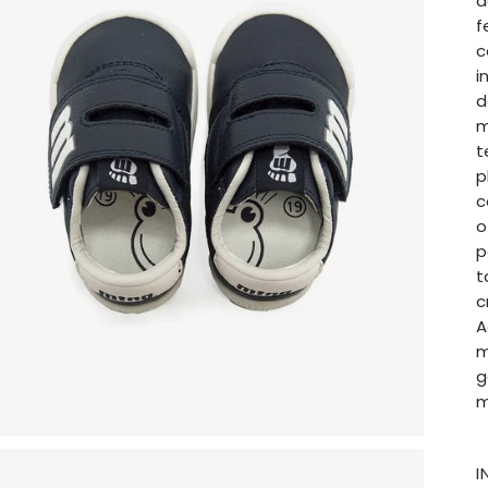
d
f
c
i
d
m
t
p
c
o
p
t
c
A
m
g
m
I