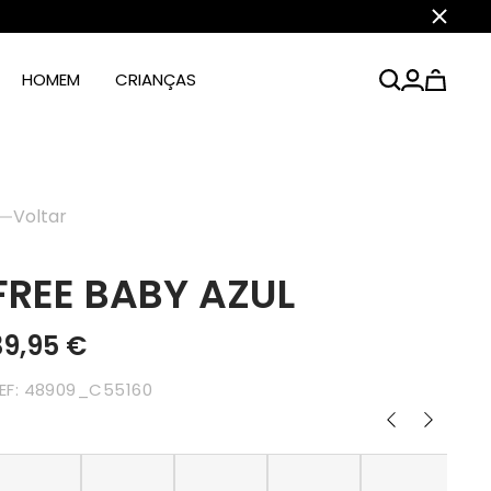
Fechar
HOMEM
CRIANÇAS
Voltar
FREE BABY AZUL
39,95 €
EF:
48909_C55160