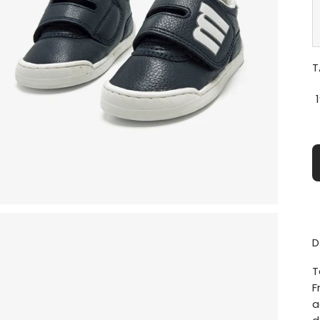
T
D
T
F
a