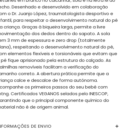
etalhes em branco no calcanhar, sola e na letra M do
echo. Desenhado e desenvolvido em colaboração
om o Dr. Juanjo López, traumatologista desportivo e
nfantil, para respeitar o desenvolvimento natural do pé
a criança. Graças à biqueira larga, permite a livre
ovimentação dos dedos dentro do sapato. A sola
em 3 mm de espessura e zero drop (totalmente
lana), respeitando o desenvolvimento natural do pé,
om elementos flexíveis e torsionáveis que evitam que
 pé fique aprisionado pela estrutura do calçado. As
almilhas removíveis facilitam a verificação do
amanho correto. A abertura prática permite que a
riança calce e descalce de forma autónoma.
companhe os primeiros passos do seu bebé com
tng. Certificados VEGANOS selados pelo INESCOP,
arantindo que o principal componente químico do
aterial não é de origem animal.
NFORMAÇÕES DE ENVIO