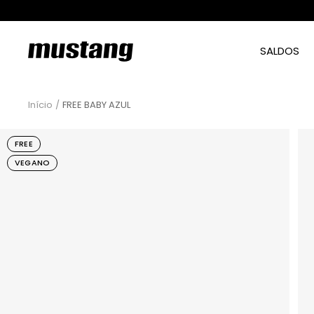
Saltar
para
o
mtngshoes
SALDOS
conteúdo
Início
FREE BABY AZUL
FREE
VEGANO