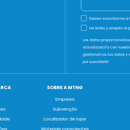
Deseo suscribirme a 
He leído y acepto la p
Los datos proporcionados 
actualizado/a con nuestr
gestionamos tus datos y e
por suscribirte!
ARCA
SOBRE A MTNG
Empresa
ies
Subvenção
idade
Localizador de lojas
ões
Materiais conscientes