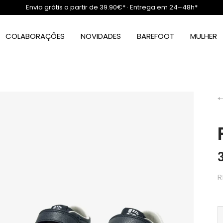
Envio grátis a partir de 39.90€* · Entrega em 24–48h*
COLABORAÇÕES
NOVIDADES
BAREFOOT
MULHER
R