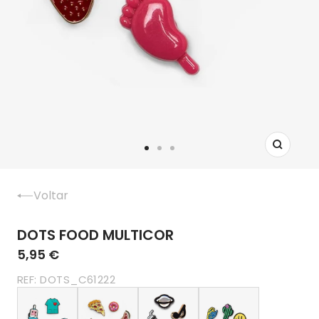
Ampliar
Ir
Ir
Ir
para
para
para
o
o
o
Voltar
diapositivo
diapositivo
diapositivo
1
2
3
DOTS FOOD MULTICOR
5,95 €
REF:
DOTS_C61222