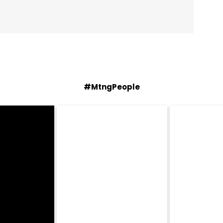
#MtngPeople