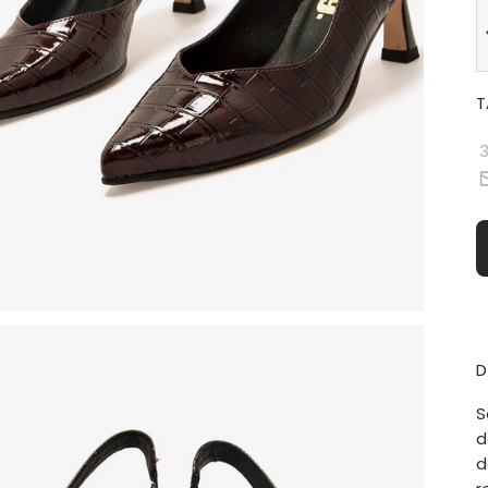
T
D
S
d
d