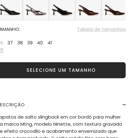
AMANHO:
Tabela de tamanhos
36
37
38
39
40
41
SELECIONE UM TAMANHO
ESCRIÇÃO
apatos de salto slingback em cor bordô para mulher
a marca Mtng, modelo Ninette, com textura gravada
e efeito crocodilo e acabamento envernizado que