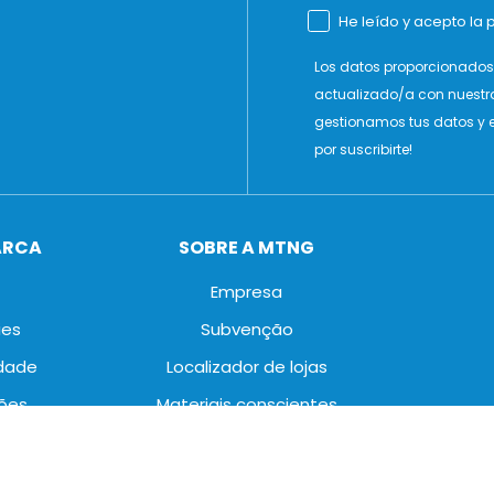
He leído y acepto la p
Los datos proporcionados 
actualizado/a con nuestr
gestionamos tus datos y e
por suscribirte!
ARCA
SOBRE A MTNG
Empresa
ies
Subvenção
idade
Localizador de lojas
ões
Materiais conscientes
Declaração de acessibilidade