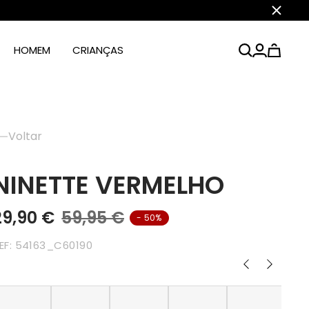
Fechar
HOMEM
CRIANÇAS
Voltar
NINETTE VERMELHO
29,90 €
59,95 €
- 50%
EF:
54163_C60190