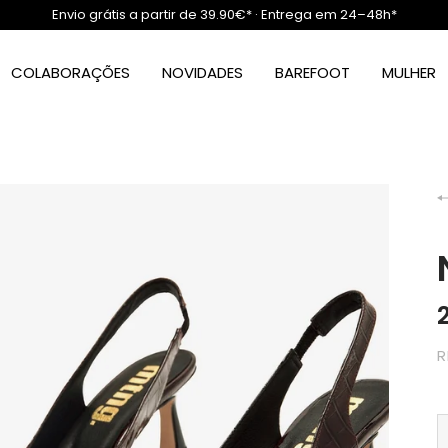
Envio grátis a partir de 39.90€* · Entrega em 24–48h*
COLABORAÇÕES
NOVIDADES
BAREFOOT
MULHER
R