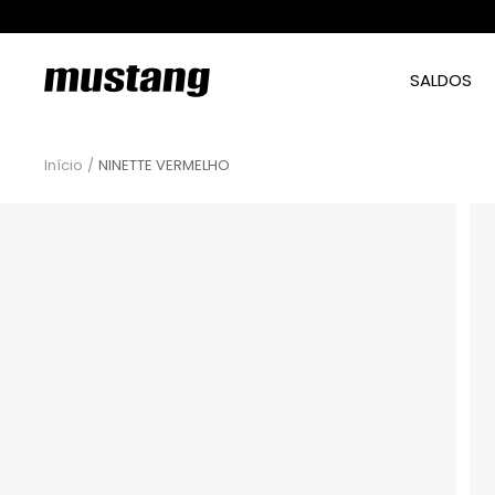
Saltar
para
o
mtngshoes
SALDOS
conteúdo
Início
NINETTE VERMELHO