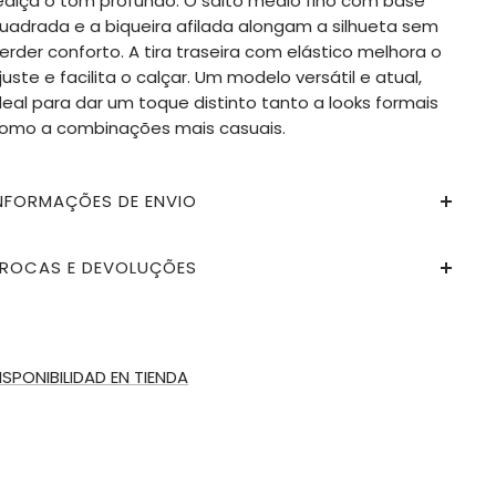
ealça o tom profundo. O salto médio fino com base
uadrada e a biqueira afilada alongam a silhueta sem
erder conforto. A tira traseira com elástico melhora o
juste e facilita o calçar. Um modelo versátil e atual,
deal para dar um toque distinto tanto a looks formais
omo a combinações mais casuais.
NFORMAÇÕES DE ENVIO
ROCAS E DEVOLUÇÕES
ISPONIBILIDAD EN TIENDA