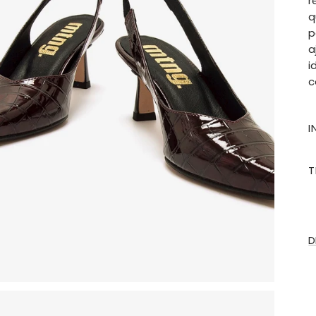
r
q
p
a
i
c
I
T
D