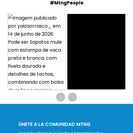
#MtngPeople
ÚNETE A LA COMUNIDAD MTNG