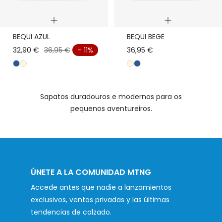
Visualização
Visualização
BEQUI AZUL
BEQUI BEGE
rápida
rápida
32,90 €
36,95 €
- 11%
36,95 €
a
b
b
a
z
e
e
z
u
i
i
u
Sapatos duradouros e modernos para os
l
g
g
l
pequenos aventureiros.
e
e
ÚNETE A LA COMUNIDAD MTNG
Accede antes que nadie a lanzamientos
exclusivos, ventas privadas y las últimas
tendencias de calzado.