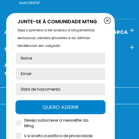
suscribirte!
JUNTE-SE À COMUNIDADE MTNG
Seja o primeiro a ter acesso a lançamentos
AJUDA
POLÍTICAS DE MARCA
exclusivos, vendas privadas e as últimas
tendências em calçado.
SOBRE A MTNG
CONTACTO
Nome
ATENDIMENTO AO
CLIENTE
Está a comprar em:
QUERO ADERIR
Desejo subscrever a newsletter da
Avalie-nos no
Trustpilot
Mtng
Li e aceito a política de privacidade.