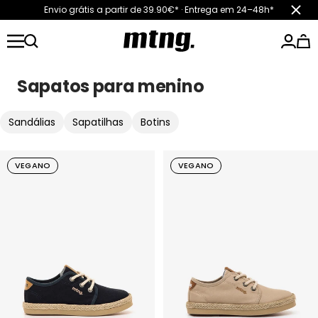
Saltar
Envio grátis a partir de 39.90€* · Entrega em 24–48h*
Fech
para
mtngshoes
o
conteúdo
Sapatos para menino
Sandálias
Sapatilhas
Botins
VEGANO
VEGANO