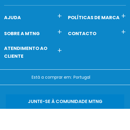
AJUDA
POLÍTICAS DE MARCA
SOBRE A MTNG
CONTACTO
ATENDIMENTO AO
CLIENTE
Está a comprar em:
JUNTE-SE À COMUNIDADE MTNG
Avalie-nos no
Trustpilot