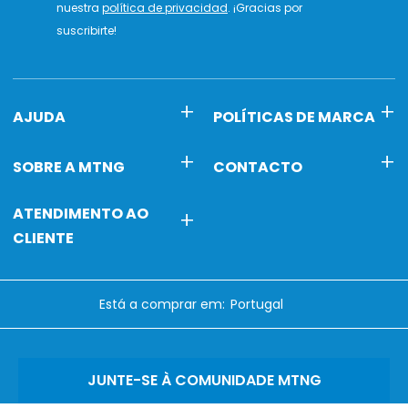
nuestra
política de privacidad
. ¡Gracias por
suscribirte!
AJUDA
POLÍTICAS DE MARCA
SOBRE A MTNG
CONTACTO
ATENDIMENTO AO
CLIENTE
Está a comprar em:
JUNTE-SE À COMUNIDADE MTNG
Avalie-nos no
Trustpilot