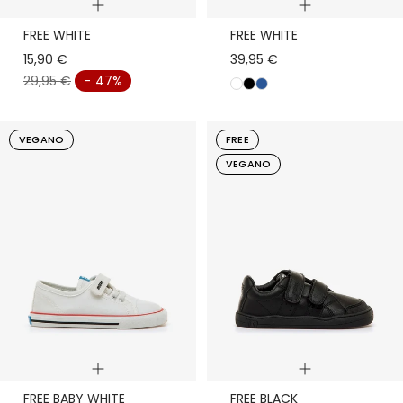
Quick
Quick
FREE WHITE
FREE WHITE
view
view
15,90 €
39,95 €
29,95 €
- 47%
b
n
a
l
e
z
a
g
u
VEGANO
FREE
n
r
l
VEGANO
c
o
o
Quick
Quick
FREE BABY WHITE
FREE BLACK
view
view