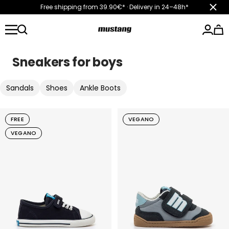
Skip
Free shipping from 39.90€* · Delivery in 24–48h*
Close
to
content
mtngshoes
Sneakers for boys
Sandals
Shoes
Ankle Boots
FREE
VEGANO
VEGANO