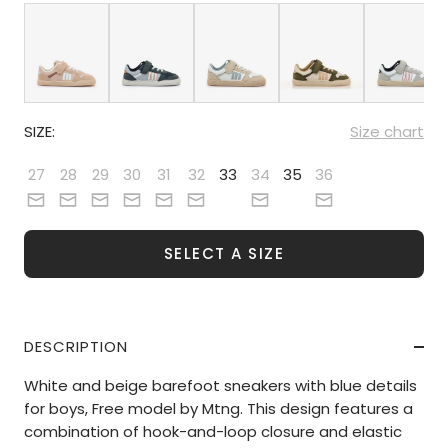
SIZE:
Size chart
27
28
29
30
31
32
33
34
35
36
SELECT A SIZE
DESCRIPTION
White and beige barefoot sneakers with blue details
for boys, Free model by Mtng. This design features a
combination of hook-and-loop closure and elastic