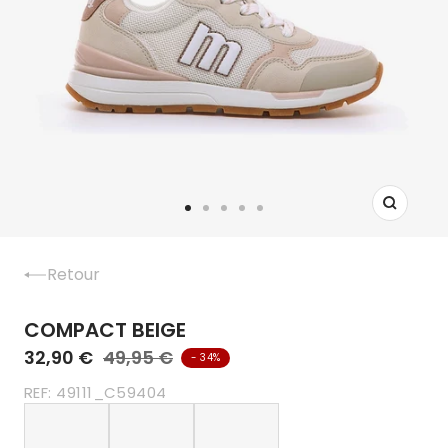
Zoom
Aller
Aller
Aller
Aller
Aller
au
au
au
au
au
slide
slide
slide
slide
slide
Retour
1
2
3
4
5
COMPACT BEIGE
32,90 €
49,95 €
- 34%
REF:
49111_C59404