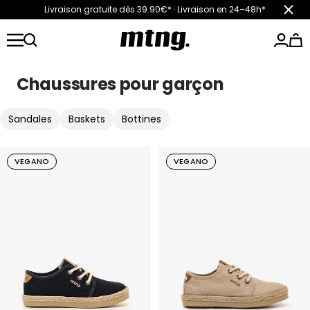
Passer
Livraison gratuite dès 39.90€* · Livraison en 24–48h*
Ferm
au
mtngshoes
contenu
Chaussures pour garçon
Sandales
Baskets
Bottines
VEGANO
VEGANO