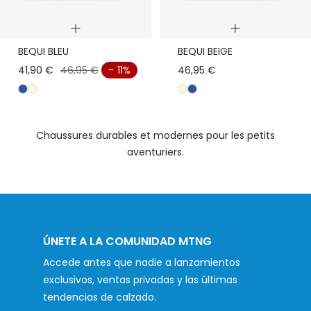
Apercu
Apercu
BEQUI BLEU
BEQUI BEIGE
rapide
rapide
41,90 €
46,95 €
- 11%
46,95 €
a
b
b
a
z
e
e
z
u
i
i
u
Chaussures durables et modernes pour les petits
l
g
g
l
aventuriers.
e
e
ÚNETE A LA COMUNIDAD MTNG
Accede antes que nadie a lanzamientos
exclusivos, ventas privadas y las últimas
tendencias de calzado.