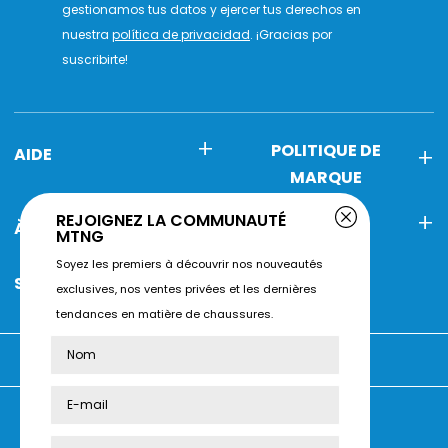
gestionamos tus datos y ejercer tus derechos en
nuestra
política de privacidad
. ¡Gracias por
suscribirte!
POLITIQUE DE
AIDE
MARQUE
REJOIGNEZ LA COMMUNAUTÉ
À PROPOS DE MTNG
CONTACT
MTNG
Soyez les premiers à découvrir nos nouveautés
SERVICE CLIENT
exclusives, nos ventes privées et les dernières
tendances en matière de chaussures.
Vous achetez sur :