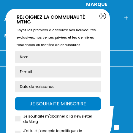
MARQUE
REJOIGNEZ LA COMMUNAUTÉ
À PROPOS DE MTNG
CONTACT
MTNG
Soyez les premiers à découvrir nos nouveautés
SERVICE CLIENT
exclusives, nos ventes privées et les dernières
tendances en matière de chaussures.
Vous achetez sur :
Évaluez-nous sur
Trustpilot
JE SOUHAITE M'INSCRIRE
Je souhaite m'abonner à la newsletter
de Mtng
J'ai lu et j'accepte la politique de