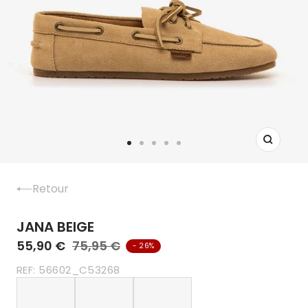
Zoom
Aller
Aller
Aller
Aller
Aller
au
au
au
au
au
slide
slide
slide
slide
slide
Retour
1
2
3
4
5
JANA BEIGE
55,90 €
75,95 €
- 26%
REF:
56602_C53268