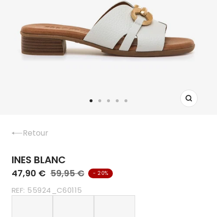
Zoom
Aller
Aller
Aller
Aller
Aller
au
au
au
au
au
slide
slide
slide
slide
slide
Retour
1
2
3
4
5
INES BLANC
47,90 €
59,95 €
- 20%
REF:
55924_C60115