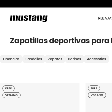
Saltar
al
contenido
mtngshoes
REBAJA
Zapatillas deportivas par
Chanclas
Sandalias
Zapatos
Botines
Accesorios
FREE
FREE
VEGANO
VEGANO