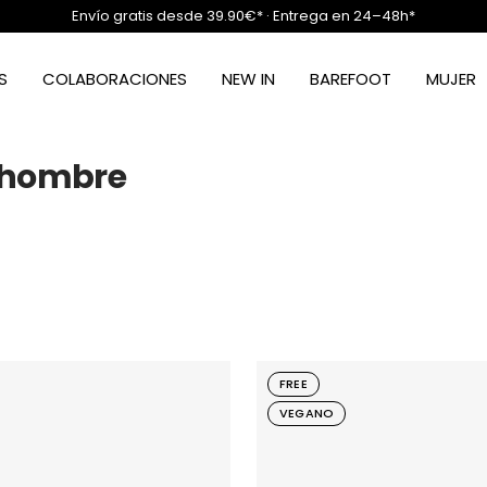
Envío gratis desde 39.90€* · Entrega en 24–48h*
S
COLABORACIONES
NEW IN
BAREFOOT
MUJER
a hombre
FREE
VEGANO