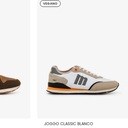
VEGANO
d
l
r
e
o
JOGGO CLASSIC BLANCO