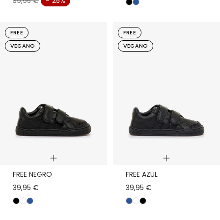
39,95 €
- 25%
n
a
e
z
g
u
FREE
FREE
r
l
VEGANO
VEGANO
o
Vista
Vista
FREE NEGRO
FREE AZUL
rápida
rápida
39,95 €
39,95 €
n
b
a
a
b
n
e
l
z
z
l
e