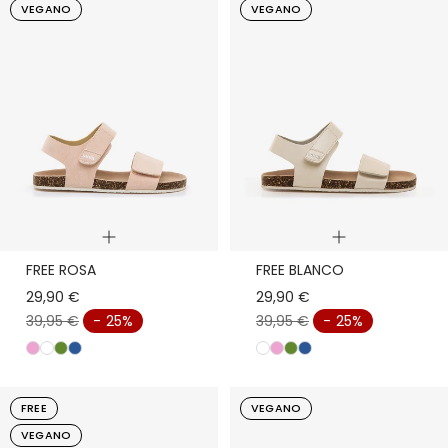
n
d
a
a
l
d
s
VEGANO
VEGANO
c
e
d
e
o
o
Vista
Vista
FREE ROSA
FREE BLANCO
rápida
rápida
29,90 €
29,90 €
39,95 €
- 25%
39,95 €
- 25%
r
b
v
a
b
r
v
a
o
l
e
z
l
o
e
z
s
a
r
u
a
s
r
u
FREE
VEGANO
a
n
d
l
n
a
d
l
VEGANO