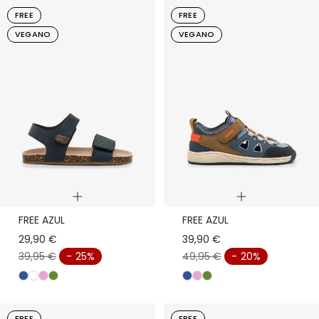
g
a
u
u
a
g
FREE
FREE
r
n
l
l
n
r
VEGANO
VEGANO
o
c
c
o
o
o
Vista
Vista
FREE AZUL
FREE AZUL
rápida
rápida
29,90 €
39,90 €
39,95 €
- 25%
49,95 €
- 20%
a
b
r
v
a
r
v
z
l
o
e
z
o
e
u
a
s
r
u
s
r
FREE
FREE