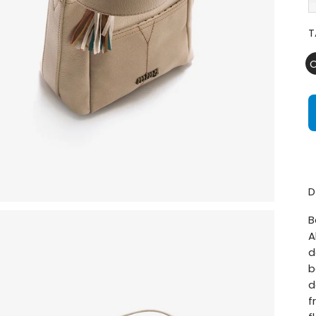
T
D
B
A
d
b
d
f