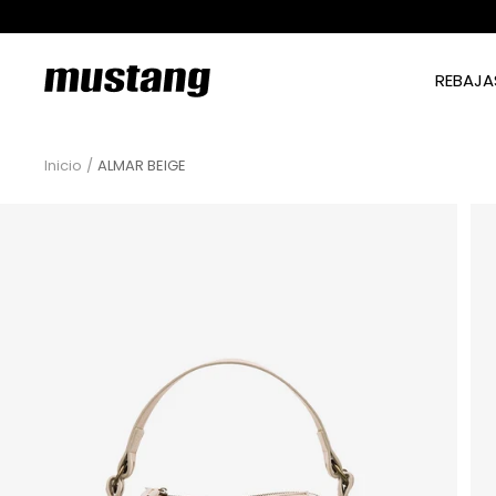
Saltar
al
contenido
mtngshoes
REBAJA
Inicio
ALMAR BEIGE