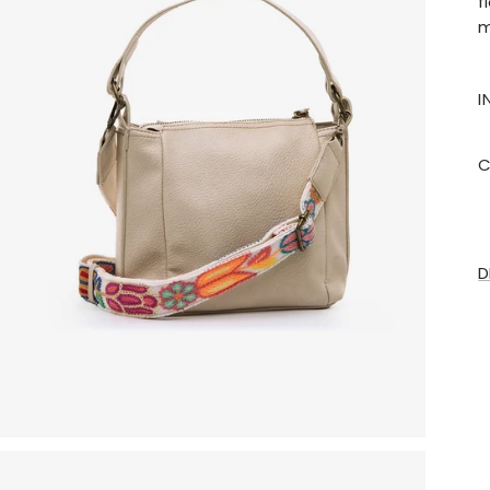
f
m
I
C
D