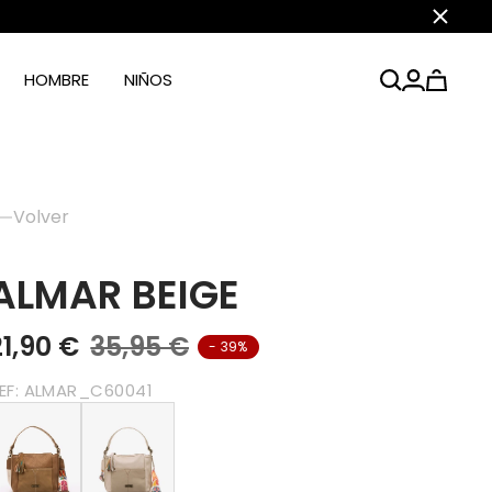
Cerrar
HOMBRE
NIÑOS
Volver
ALMAR BEIGE
21,90 €
35,95 €
- 39%
EF:
ALMAR_C60041