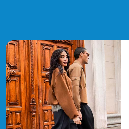
AYUDA
POLÍTICAS DE M
Contacto
Aviso legal
Preguntas Frecuentes
Política de cook
Condiciones de envío
Política de priva
Cambios y devoluciones
Términos y condic