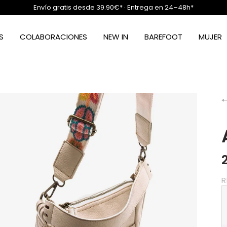
Envío gratis desde 39.90€* · Entrega en 24–48h*
S
COLABORACIONES
NEW IN
BAREFOOT
MUJER
R