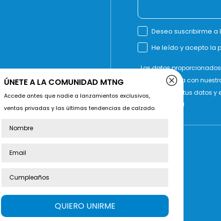
Deseo suscribirme a 
He leído y acepto la p
Los datos proporcionados 
actualizado/a con nuestr
ÚNETE A LA COMUNIDAD MTNG
gestionamos tus datos y e
Accede antes que nadie a lanzamientos exclusivos,
por suscribirte!
ventas privadas y las últimas tendencias de calzado.
Nombre
ARCA
SOBRE MTNG
Empresa
ies
Subvención
cidad
Localizador de tiendas
QUIERO UNIRME
iones
Materiales Conscientes