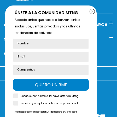
ÚNETE A LA COMUNIDAD MTNG
Accede antes que nadie a lanzamientos
AYUDA
POLÍTICAS DE MARCA
exclusivos, ventas privadas y las últimas
tendencias de calzado.
SOBRE MTNG
SÍGUENOS
Nombre
ATENCIÓN AL CLIENTE
Estás comprando en:
QUIERO UNIRME
Deseo suscribirme a la newsletter de Mtng
Reséñanos en
Trustpilot
He leído y acepto la política de privacidad.
Los datos proporcionados serán utilizados para enviar nuestra