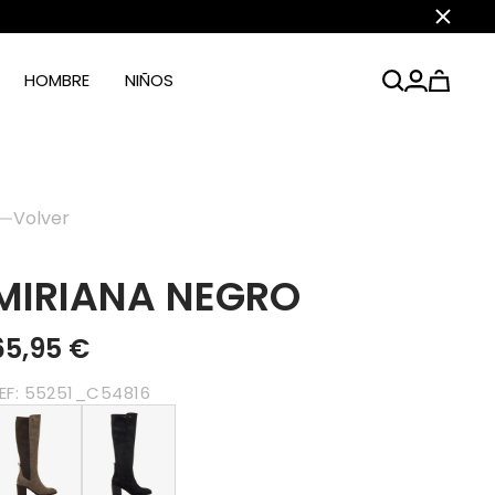
Cerrar
HOMBRE
NIÑOS
Volver
MIRIANA NEGRO
65,95 €
EF:
55251_C54816