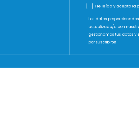
He leído y acepto la p
Los datos proporcionados 
actualizado/a con nuestr
gestionamos tus datos y e
por suscribirte!
ARCA
SOBRE MTNG
Empresa
ies
Subvención
cidad
Localizador de tiendas
iones
Materiales Conscientes
Declaración de accesibilidad