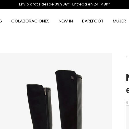
Envío gratis desde 39.90€* · Entrega en 24–48h*
S
COLABORACIONES
NEW IN
BAREFOOT
MUJER
R