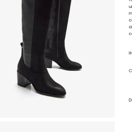
u
m
c
a
c
I
C
D