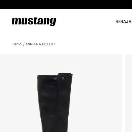
Saltar
al
contenido
mtngshoes
REBAJA
Inicio
MIRIANA NEGRO