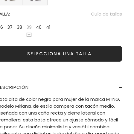
ALLA:
Guía de tallas
36
37
38
39
40
41
SELECCIONA UNA TALLA
ESCRIPCIÓN
ota alta de color negro para mujer de la marca MTNG,
odelo Miriana, de estilo campera con tacón medio.
iseñada con una caña recta y cierre lateral con
remallera, esta bota ofrece un ajuste cómodo y fácil
e poner. Su diseño minimalista y versátil combina
ácilmente con distintos looks del día a día, aportando