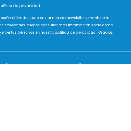
olítica de privacidad.
serán utilizados para enviar nuestra newsletter y mantenerte
as novedades. Puedes consultar más información sobre cómo
jercer tus derechos en nuestra
política de privacidad
. ¡Gracias
SÍGUENOS
ATENCIÓN AL CLIENTE
Facebook
Lunes a jueves de 9:00h a 14:00h
y de 15:00h a 18:00h
Instagram
Viernes de 9:00h a 13:00h
Pinterest
Email
Tik tok
+34 965 02 63 34