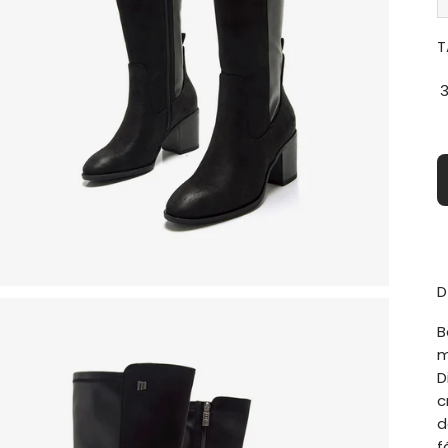
T
D
B
m
D
c
d
f