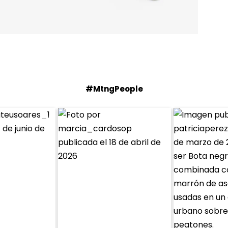
#MtngPeople