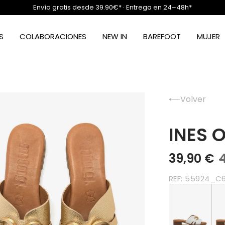
Envío gratis desde 39.90€* · Entrega en 24–48h*
S
COLABORACIONES
NEW IN
BAREFOOT
MUJER
Volver
INES 
39,90 €
REF:
55924_C6