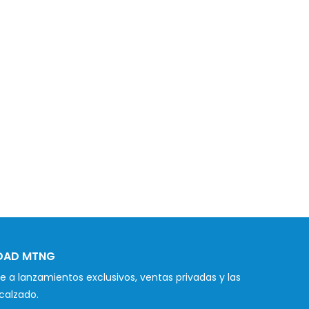
IDAD MTNG
 a lanzamientos exclusivos, ventas privadas y las
calzado.