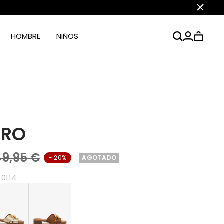
Cerrar
HOMBRE
NIÑOS
ORO
49,95 €
- 20%
AGOTADO
0114