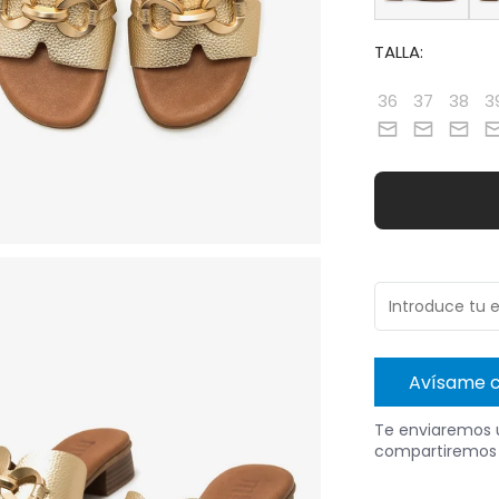
TALLA:
36
37
38
3
Avísame c
Te enviaremos u
compartiremos 