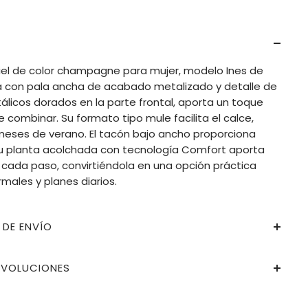
iel de color champagne para mujer, modelo Ines de
a con pala ancha de acabado metalizado y detalle de
licos dorados en la parte frontal, aporta un toque
de combinar. Su formato tipo mule facilita el calce,
 meses de verano. El tacón bajo ancho proporciona
su planta acolchada con tecnología Comfort aporta
ada paso, convirtiéndola en una opción práctica
rmales y planes diarios.
 DE ENVÍO
EVOLUCIONES