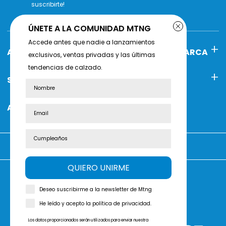
suscribirte!
ÚNETE A LA COMUNIDAD MTNG
Accede antes que nadie a lanzamientos
AYUDA
POLÍTICAS DE MARCA
exclusivos, ventas privadas y las últimas
tendencias de calzado.
SOBRE MTNG
SÍGUENOS
Nombre
ATENCIÓN AL CLIENTE
Estás comprando en:
QUIERO UNIRME
Deseo suscribirme a la newsletter de Mtng
Reséñanos en
Trustpilot
He leído y acepto la política de privacidad.
Los datos proporcionados serán utilizados para enviar nuestra