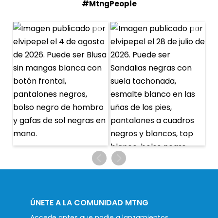
#MtngPeople
ÚNETE A LA COMUNIDAD MTNG
Accede antes que nadie a lanzamientos