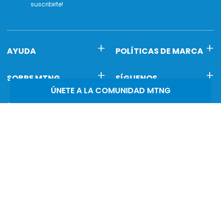
suscribirte!
AYUDA
POLÍTICAS DE MARCA
SOBRE MTNG
SÍGUENOS
ÚNETE A LA COMUNIDAD MTNG
ATENCIÓN AL CLIENTE
Estás comprando en:
Reséñanos en
Trustpilot