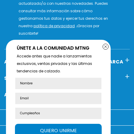
actualizado/a con nuestras novedades. Puedes
consultar más información sobre cómo
gestionamos tus datos y ejercer tus derechos en
nuestra
política de privacidad
. ¡Gracias por
suscribirte!
ÚNETE A LA COMUNIDAD MTNG
Accede antes que nadie a lanzamientos
AYUDA
POLÍTICAS DE MARCA
exclusivos, ventas privadas y las últimas
tendencias de calzado.
SOBRE MTNG
SÍGUENOS
Nombre
ATENCIÓN AL CLIENTE
Estás comprando en:
QUIERO UNIRME