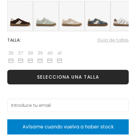
TALLA:
Guía de tallas
36
37
38
39
40
41
SELECCIONA UNA TALLA
Avísame cuando vuelva a haber stock