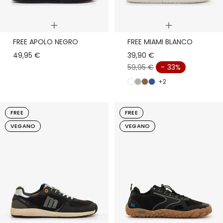
Vista
Vista
FREE APOLO NEGRO
FREE MIAMI BLANCO
rápida
rápida
49,95 €
39,90 €
59,95 €
- 33%
+2
b
g
m
a
l
r
a
z
a
i
r
u
FREE
FREE
n
s
r
l
VEGANO
VEGANO
c
o
o
n