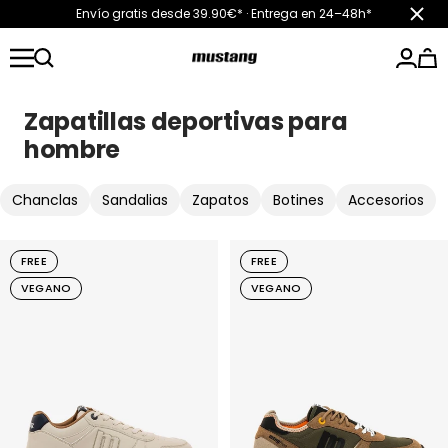
Saltar
Envío gratis desde 39.90€* · Entrega en 24–48h*
Cerra
al
contenido
mtngshoes
Zapatillas deportivas para
hombre
Chanclas
Sandalias
Zapatos
Botines
Accesorios
FREE
FREE
VEGANO
VEGANO