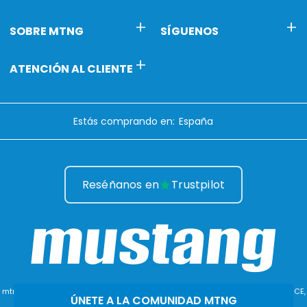
SOBRE MTNG
SÍGUENOS
ATENCIÓN AL CLIENTE
Estás comprando en:
Reséñanos en
Trustpilot
mtng© 2009-2026. Todos los derechos reservados MTNG EUROPE EXPERIENCE,
ÚNETE A LA COMUNIDAD MTNG
SLU.